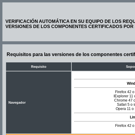
VERIFICACIÓN AUTOMÁTICA EN SU EQUIPO DE LOS REQU
VERSIONES DE LOS COMPONENTES CERTIFICADOS POR
Requisitos para las versiones de los componentes cert
Requisito
Sopo
Win
Firefox 42 o
IExplorer 11 
Chrome 47 o
Navegador
Safari 5 o 
Opera 11 o 
Li
Firefox 42 o