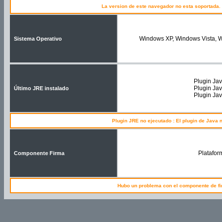
La version de este navegador no esta soportada. 
Windows XP, Windows Vista, 
Sistema Operativo
Plugin Ja
Plugin Ja
Último JRE instalado
Plugin Ja
Plugin JRE no ejecutado : El plugin de Java 
Platafor
Componente Firma
Hubo un problema con el componente de fi